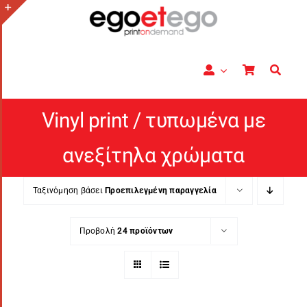
Μετάβαση
στο
Toggle
περιεχόμενο
Sliding
Bar
Area
Vinyl print / τυπωμένα με
ανεξίτηλα χρώματα
Ταξινόμηση βάσει
Προεπιλεγμένη παραγγελία
Προβολή
24 προϊόντων