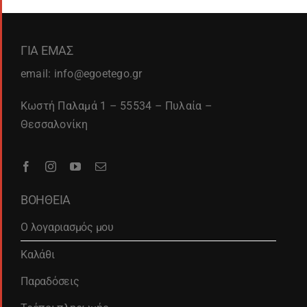
ΓΙΑ ΕΜΑΣ
email: info@egoetego.gr
Κωστή Παλαμά 1 – 55534 – Πυλαία –
Θεσσαλονίκη
ΒΟΗΘΕΙΑ
Ο λογαριασμός μου
Καλάθι
Παραδόσεις