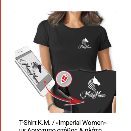
T-Shirt Κ.Μ. / «Imperial Women»
με Λογότυπο στήθος & πλάτη