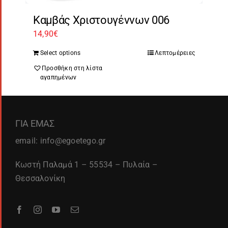
Καμβάς Χριστουγέννων 006
14,90
€
Select options
Λεπτομέρειες
Προσθήκη στη λίστα
αγαπημένων
ΓΙΑ ΕΜΑΣ
email: info@egoetego.gr
Κωστή Παλαμά 1 – 55534 – Πυλαία –
Θεσσαλονίκη