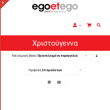
Μετάβαση
στο
Toggle
περιεχόμενο
Sliding
Bar
Area
Χριστούγεννα
Ταξινόμηση βάσει
Προεπιλεγμένη παραγγελία
Προβολή
24 προϊόντων