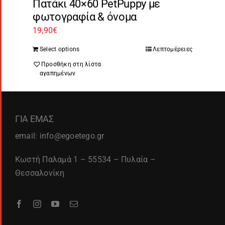
Πατάκι 40×60 PetPuppy με
φωτογραφία & όνομα
19,90
€
Select options
Λεπτομέρειες
Προσθήκη στη λίστα
αγαπημένων
ΓΙΑ ΕΜΑΣ
email: info@egoetego.gr
Κωστή Παλαμά 1 – 55534 – Πυλαία –
Θεσσαλονίκη