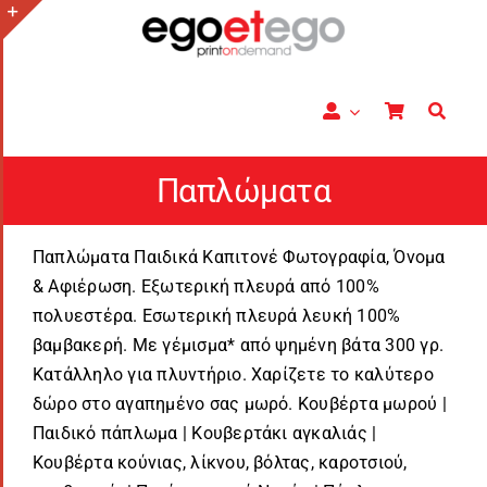
Μετάβαση
στο
Toggle
περιεχόμενο
Sliding
Bar
Area
Παπλώματα
Παπλώματα Παιδικά Καπιτονέ Φωτογραφία, Όνομα
& Αφιέρωση. Εξωτερική πλευρά από 100%
πολυεστέρα. Εσωτερική πλευρά λευκή 100%
βαμβακερή. Με γέμισμα* από ψημένη βάτα 300 γρ.
Κατάλληλο για πλυντήριο. Χαρίζετε το καλύτερο
δώρο στο αγαπημένο σας μωρό. Κουβέρτα μωρού |
Παιδικό πάπλωμα | Κουβερτάκι αγκαλιάς |
Κουβέρτα κούνιας, λίκνου, βόλτας, καροτσιού,