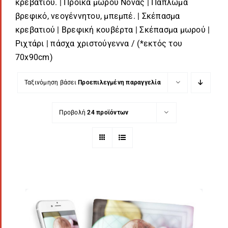
κρεβατιού. | Προίκα μωρού Νονάς | Πάπλωμα
βρεφικό, νεογέννητου, μπεμπέ. | Σκέπασμα
κρεβατιού | Βρεφική κουβέρτα | Σκέπασμα μωρού |
Ριχτάρι | πάσχα χριστούγεννα / (*εκτός του
70x90cm)
Ταξινόμηση βάσει
Προεπιλεγμένη παραγγελία
Προβολή
24 προϊόντων