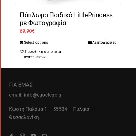
Πάπλωμα Παιδικό LittlePrincess
με Φωτογραφία
69,90
€
Select options
Λεπτομέρειες
Προσθήκη στη λίστα
αγαπημένων
ΓΙΑ ΕΜΑΣ
email: info@egoetego.gr
Κωστή Παλαμά 1 – 55534 – Πυλαία –
Θεσσαλονίκη