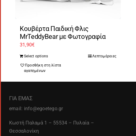
Κουβέρτα Παιδική Φλις
MrTeddyBear με Φωτογραφία
31,90
€
Select options
Λεπτομέρειες
Προσθήκη στη λίστα
αγαπημένων
ΓΙΑ ΕΜΑΣ
email: info@egoetego.gr
Κωστή Παλαμά 1 – 55534 – Πυλαία –
Θεσσαλονίκη