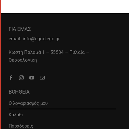
ΓΙΑ ΕΜΑΣ
email: info@egoetego.gr
Κωστή Παλαμά 1 – 55534 – Πυλαία –
Θεσσαλονίκη
ΒΟΗΘΕΙΑ
Ο λογαριασμός μου
Καλάθι
Παραδόσεις