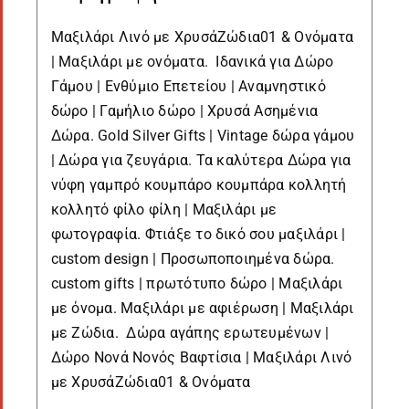
Μαξιλάρι Λινό με ΧρυσάΖώδια01 & Ονόματα
| Μαξιλάρι με ονόματα. Ιδανικά για Δώρο
Γάμου | Ενθύμιο Επετείου | Αναμνηστικό
δώρο | Γαμήλιο δώρο | Χρυσά Ασημένια
Δώρα. Gold Silver Gifts | Vintage δώρα γάμου
| Δώρα για ζευγάρια. Τα καλύτερα Δώρα για
νύφη γαμπρό κουμπάρο κουμπάρα κολλητή
κολλητό φίλο φίλη | Μαξιλάρι με
φωτογραφία. Φτιάξε το δικό σου μαξιλάρι |
custom design | Προσωποποιημένα δώρα.
custom gifts | πρωτότυπο δώρο | Μαξιλάρι
με όνομα. Μαξιλάρι με αφιέρωση | Μαξιλάρι
με Ζώδια. Δώρα αγάπης ερωτευμένων |
Δώρο Νονά Νονός Βαφτίσια | Μαξιλάρι Λινό
με ΧρυσάΖώδια01 & Ονόματα