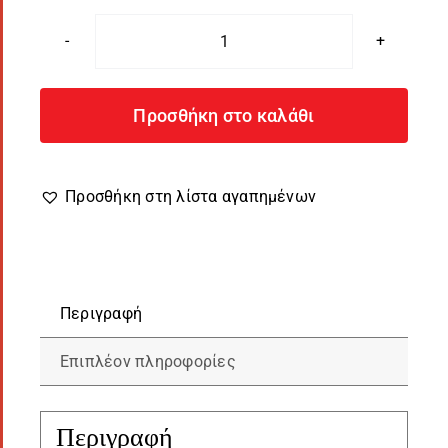
Μαξιλάρι
Λινό
με
Προσθήκη στο καλάθι
Χρυσά
Ζώδια
&
Προσθήκη στη λίστα αγαπημένων
Ονόματα
01
ποσότητα
Περιγραφή
Επιπλέον πληροφορίες
Περιγραφή