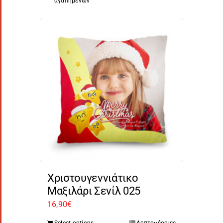
αγαπημένων
Χριστουγεννιάτικο
Μαξιλάρι Σενίλ 025
16,90
€
Select options
Λεπτομέρειες