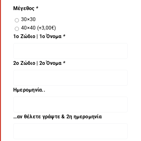
Μέγεθος
*
30×30
40×40
(+
3,00
€
)
1ο Ζώδιο | 1ο Όνομα
*
2ο Ζώδιο | 2ο Όνομα
*
Ημερομηνία..
…αν θέλετε γράψτε & 2η ημερομηνία