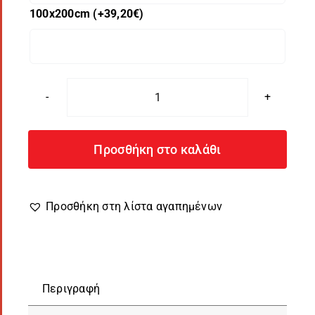
100x200cm
(+
39,20
€
)
Αυτοκόλλητο
ντουλαπιών
κουζίνας
Προσθήκη στο καλάθι
8866-
68
ποσότητα
Προσθήκη στη λίστα αγαπημένων
Περιγραφή