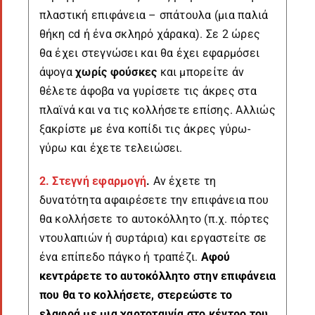
πλαστική επιφάνεια – σπάτουλα (μια παλιά
θήκη cd ή ένα σκληρό χάρακα). Σε 2 ώρες
θα έχει στεγνώσει και θα έχει εφαρμόσει
άψογα
χωρίς φούσκες
και μπορείτε άν
θέλετε άφοβα να γυρίσετε τις άκρες στα
πλαϊνά και να τις κολλήσετε επίσης. Αλλιώς
ξακρίστε με ένα κοπίδι τις άκρες γύρω-
γύρω και έχετε τελειώσει.
2. Στεγνή εφαρμογή
.
Αν έχετε τη
δυνατότητα αφαιρέσετε την επιφάνεια που
θα κολλήσετε το αυτοκόλλητο (π.χ. πόρτες
ντουλαπιών ή συρτάρια) και εργαστείτε σε
ένα επίπεδο πάγκο ή τραπέζι.
Αφού
κεντράρετε το αυτοκόλλητο στην επιφάνεια
που θα το κολλήσετε, στερεώστε το
ελαφρά με μια χαρτοταινία στο κέντρο του