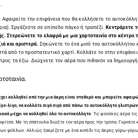
.
.
Αφαιρείτε την επιφάνεια που θα κολλήσετε το αυτοκόλλητ
ρια). Εργάζεστε σε επίπεδο πάγκο ή τραπέζι.
Κεντράρετε τ
ς. Στερεώνετε το ελαφρά με μια χαρτοταινία στο κέντρο 
ιά και αριστερά.
Σηκώνετε το ένα μισό του αυτοκόλλητου 
στά από το προστατευτικό χαρτί. Κολλάτε το στην επιφάνε
προς τα έξω. Διώχνετε τον αέρα που πιθανόν να δημιουργή
ρτοταινία.
χει κολληθεί από την μια άκρη είναι σταθερό και μπορείτε αφαιρ
ίγο-λίγο, να κολλάτε σιγά σιγά από πάνω το αυτοκόλλητο γλιστρώ
ιακά μέχρι να κολληθεί όλο το αυτοκόλλητο
. Τις φούσκες αέρα τι
ρφίτσα. Με τη σπάτουλα διώξτε τον αέρα προς την τρύπα. Γυρνάτε κ
ων φύλλων. Αλλιώς ξακρίζετε με ένα κοπίδι τις άκρες γύρω-γύρω