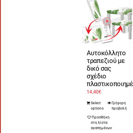
Αυτοκόλλητο
τραπεζιού με
δικό σας
σχέδιο
πλαστικοποιημ
14,40
€
Select
Γρήγορη
options
προβολή
Προσθήκη
στη λίστα
αγαπημένων