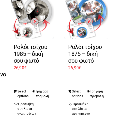
Ρολόι τοίχου
Ρολόι τοίχου
1985 – δική
1875 – δική
σου φωτό
σου φωτό
26,90
€
26,90
€
ένο
Select
Γρήγορη
Select
Γρήγορη
options
προβολή
options
προβολή
Προσθήκη
Προσθήκη
στη λίστα
στη λίστα
αγαπημένων
αγαπημένων