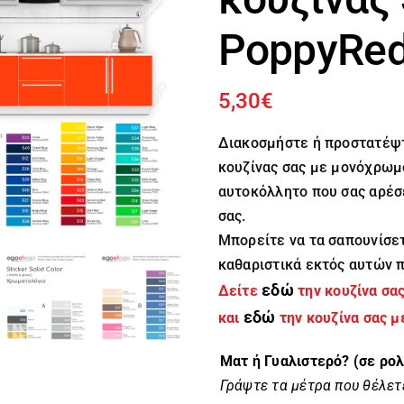
PoppyRe
5,30
€
Διακοσμήστε ή προστατέψτ
κουζίνας σας με μονόχρωμ
αυτοκόλλητο που σας αρέσε
σας.
Μπορείτε να τα σαπουνίσε
καθαριστικά εκτός αυτών 
εδώ
Δείτε
την κουζίνα σα
εδώ
και
την κουζίνα σας μ
Ματ ή Γυαλιστερό? (σε ρο
Γράψτε τα μέτρα που θέλετε