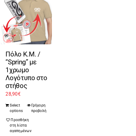
Πόλο Κ.Μ. /
“Spring” με
1χρωμο
Λογότυπο στο
στήθος
28,90
€
Select
Γρήγορη
options
προβολή
Προσθήκη
στη λίστα
αγαπημένων