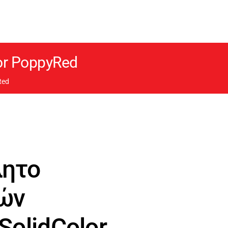
or PoppyRed
Red
λητο
ών
SolidColor