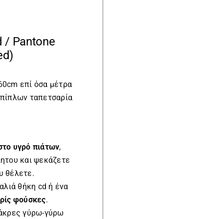
 / Pantone
ed)
60cm επί όσα μέτρα
επίπλων ταπετσαρία
στο υγρό πιάτων
,
λητου και ψεκάζετε
υ θέλετε.
αλιά θήκη cd ή ένα
ρίς φούσκες
.
ς άκρες γύρω-γύρω