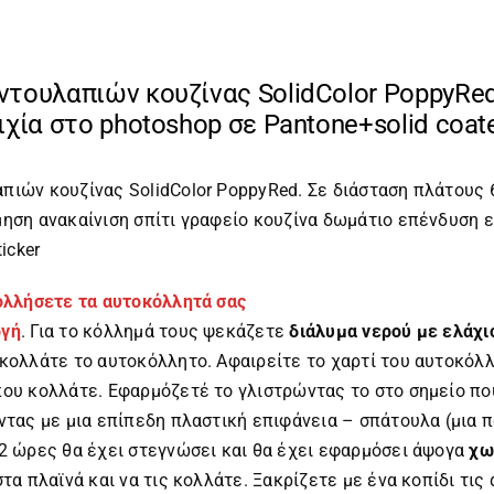
τουλαπιών κουζίνας SolidColor PoppyRed
ιχία στο photoshop σε Pantone+solid coat
πιών κουζίνας SolidColor PoppyRed. Σε διάσταση πλάτους 
μηση ανακαίνιση σπίτι γραφείο κουζίνα δωμάτιο επένδυση 
icker
κολλήσετε τα αυτοκόλλητά σας
ογή
. Για το κόλλημά τους ψεκάζετε
διάλυμα νερού με ελάχι
 κολλάτε το αυτοκόλλητο. Αφαιρείτε το χαρτί του αυτοκόλ
που κολλάτε. Εφαρμόζετέ το γλιστρώντας το στο σημείο πο
ντας με μια επίπεδη πλαστική επιφάνεια – σπάτουλα (μια π
 2 ώρες θα έχει στεγνώσει και θα έχει εφαρμόσει άψογα
χω
στα πλαϊνά και να τις κολλάτε. Ξακρίζετε με ένα κοπίδι τι