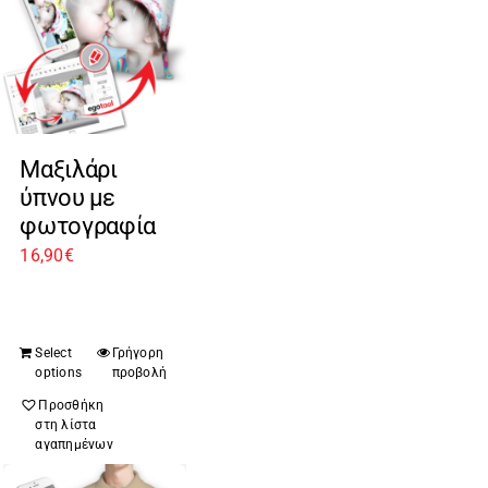
Μαξιλάρι
ύπνου με
φωτογραφία
16,90
€
Select
Γρήγορη
options
προβολή
Προσθήκη
στη λίστα
αγαπημένων