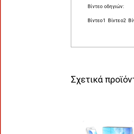
Βίντεο οδηγιών:
Βίντεο1
Βίντεο2
Βί
Σχετικά προϊόν