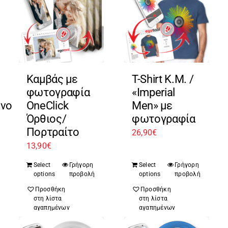
Καμβάς με
T-Shirt Κ.Μ. /
φωτογραφία
«Imperial
ένο
OneClick
Men» με
Όρθιος/
φωτογραφία
Πορτραίτο
26,90
€
13,90
€
Select
Γρήγορη
Select
Γρήγορη
options
προβολή
options
προβολή
Προσθήκη
Προσθήκη
στη λίστα
στη λίστα
αγαπημένων
αγαπημένων