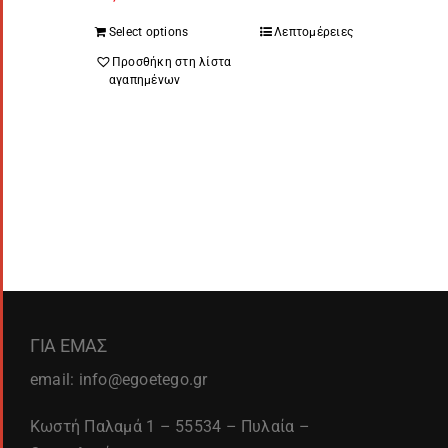
Select options
Λεπτομέρειες
Προσθήκη στη λίστα
αγαπημένων
ΓΙΑ ΕΜΑΣ
email: info@egoetego.gr
Κωστή Παλαμά 1 – 55534 – Πυλαία –