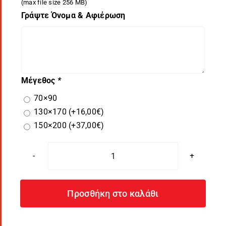
(max file size 256 MB)
Γράψτε Όνομα & Αφιέρωση
Μέγεθος
*
70×90
130×170
(+
16,00
€
)
150×200
(+
37,00
€
)
Κουβέρτα
Pet
Φλις
Προσθήκη στο καλάθι
Fleece
Johnny