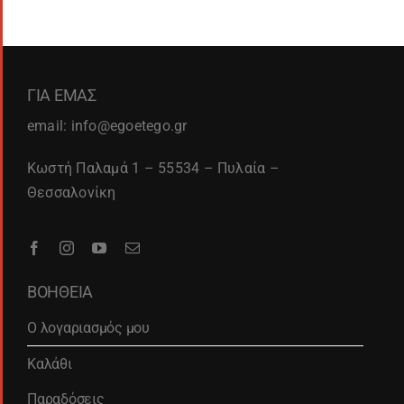
ΓΙΑ ΕΜΑΣ
email: info@egoetego.gr
Κωστή Παλαμά 1 – 55534 – Πυλαία –
Θεσσαλονίκη
ΒΟΗΘΕΙΑ
Ο λογαριασμός μου
Καλάθι
Παραδόσεις