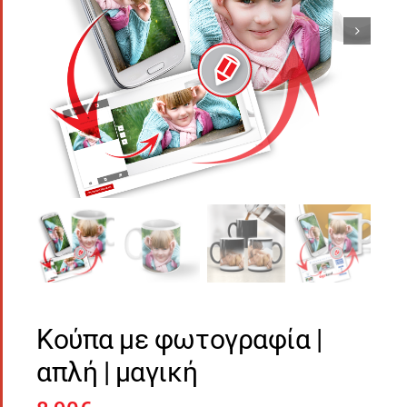
Κούπα με φωτογραφία |
απλή | μαγική