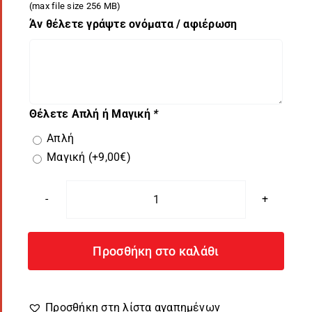
(max file size 256 MB)
Άν θέλετε γράψτε ονόματα / αφιέρωση
Θέλετε Απλή ή Μαγική
*
Απλή
Μαγική
(+
9,00
€
)
Κούπα
με
φωτογραφία
Προσθήκη στο καλάθι
|
απλή
|
Προσθήκη στη λίστα αγαπημένων