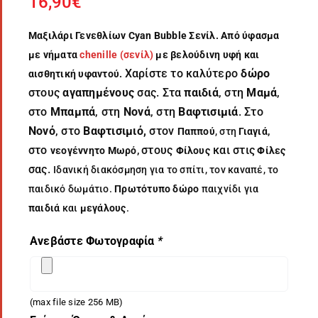
16,90
€
Μαξιλάρι Γενεθλίων Cyan Bubble Σενίλ. Από ύφασμα
με νήματα
chenille (σενίλ)
με βελούδινη υφή και
Χαρίστε το καλύτερο
δώρο
αισθητική υφαντού.
στους
αγαπημένους
σας. Στα
παιδιά
, στη
Μαμά
,
στο
Μπαμπά
, στη
Νονά
, στη
Βαφτισιμιά
. Στο
Νονό
, στο
Βαφτισιμιό,
στον
Παππού
, στη
Γιαγιά,
στο
στους
και στις
νεογέννητο Μωρό,
Φίλους
Φίλες
σας.
Ιδανική διακόσμηση για το σπίτι, τον καναπέ, το
παιδικό δωμάτιο.
Πρωτότυπο δώρο
παιχνίδι για
παιδιά
και
μεγάλους
.
Ανεβάστε Φωτογραφία
*
(max file size 256 MB)