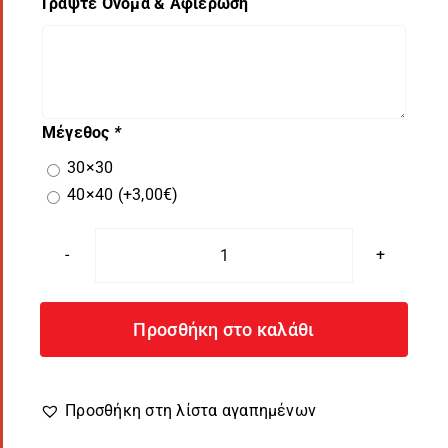
Γράψτε Όνομα & Αφιέρωση
Μέγεθος
*
30×30
40×40
(+
3,00
€
)
Μαξιλάρι
Γενεθλίων
Cyan
Προσθήκη στο καλάθι
Bubble
Σενίλ
ποσότητα
Προσθήκη στη λίστα αγαπημένων