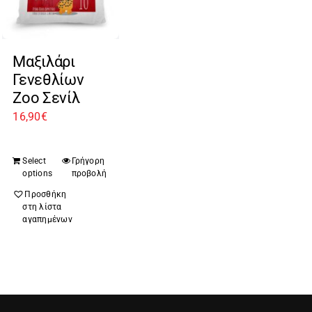
Μαξιλάρι
Γενεθλίων
Zoo Σενίλ
16,90
€
Select
Γρήγορη
options
προβολή
Προσθήκη
στη λίστα
αγαπημένων