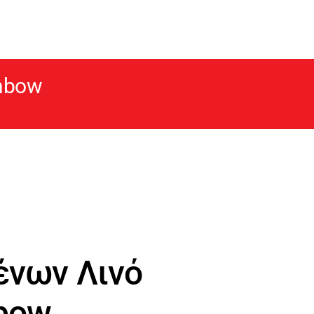
nbow
νων Λινό
bow