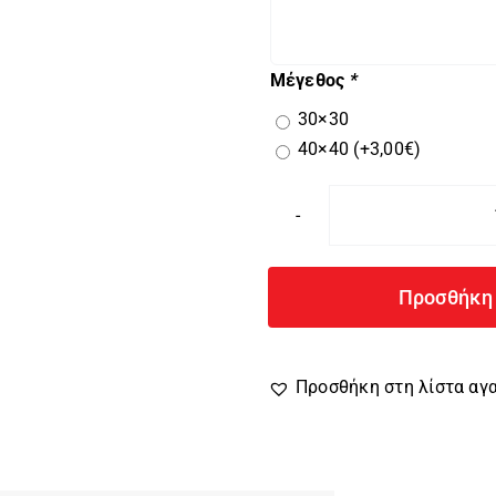
Μέγεθος
*
30×30
40×40
(+
3,00
€
)
Προσθήκη 
Προσθήκη στη λίστα α