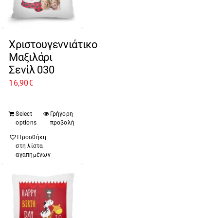
Χριστουγεννιάτικο
Μαξιλάρι
Σενίλ 030
16,90
€
Select
Γρήγορη
options
προβολή
Προσθήκη
στη λίστα
αγαπημένων