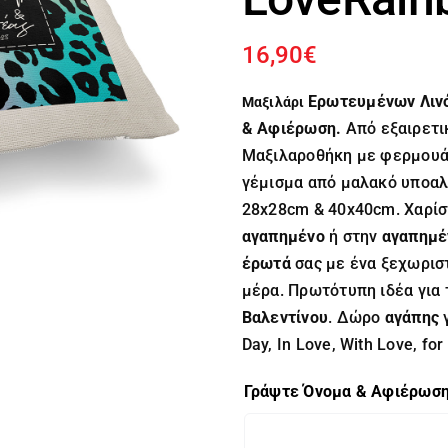
16,90
€
Ερωτευμένων
Λιν
Μαξιλάρι
& Αφιέρωση.
Από εξαιρετι
Μαξιλαροθήκη με φερμουά
γέμισμα από μαλακό υποαλλ
28x28cm & 40x40cm. Χαρίσ
αγαπημένο
ή στην
αγαπημέ
έρωτά
σας με ένα ξεχωρισ
μέρα. Πρωτότυπη ιδέα για 
Βαλεντίνου
. Δώρο
αγάπης
Day, In Love, With Love, for
Γράψτε Όνομα & Αφιέρωσ