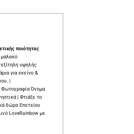
ετικής ποιότητας
 μαλακό
νεξίτηλη υψηλής
ρια για εκείνο &
ου. |
με Φωτογραφία Όνομα
ηστικά | Φτιάξε το
ικά δώρα Επετείου
 Λινό LoveRainbow με