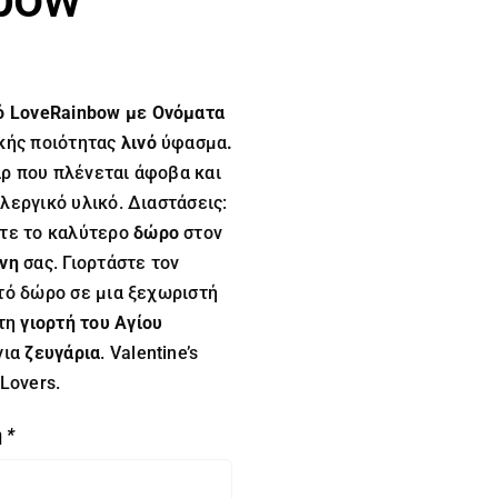
ό LoveRainbow με Ονόματα
κής ποιότητας
λινό
ύφασμα
.
ρ που πλένεται άφοβα και
εργικό υλικό. Διαστάσεις:
τε το καλύτερο
δώρο
στον
νη
σας. Γιορτάστε τον
τό δώρο σε μια ξεχωριστή
τη
γιορτή του Αγίου
για
ζευγάρια
. Valentine’s
 Lovers.
η
*