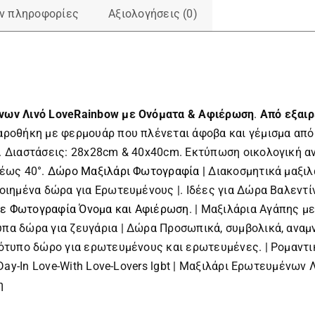
ν πληροφορίες
Αξιολογήσεις (0)
ένων
Λινό LoveRainbow με Ονόματα & Αφιέρωση
.
Από εξαιρ
αροθήκη με φερμουάρ που πλένεται άφοβα και γέμισμα από
. Διαστάσεις: 28x28cm & 40x40cm. Εκτύπωση οικολογική α
 έως 40°.
Δώρο Μαξιλάρι Φωτογραφία |
Διακοσμητικά μαξιλά
ιημένα δώρα για Ερωτευμένους |. Ιδέες για Δώρα Βαλεντίν
ε Φωτογραφία Όνομα και Αφιέρωση
. | Μαξιλάρια Αγάπης 
πα δώρα για ζευγάρια | Δώρα Προσωπικά, συμβολικά, αναμν
τότυπο δώρο για ερωτευμένους και ερωτευμένες. | Ρομαντ
s Day-In Love-With Love-Lovers lgbt | Μαξιλάρι Ερωτευμένων
η