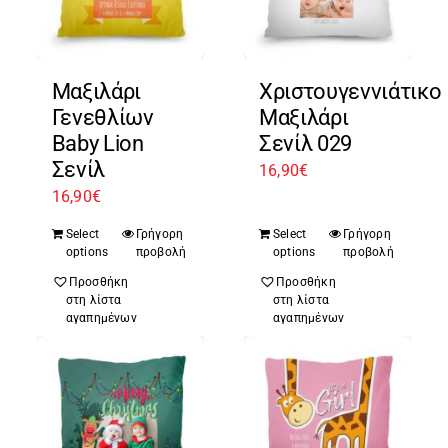
Μαξιλάρι
Χριστουγεννιάτικο
Γενεθλίων
Μαξιλάρι
Baby Lion
Σενίλ 029
Σενίλ
16,90
€
16,90
€
Select
Γρήγορη
Select
Γρήγορη
options
προβολή
options
προβολή
Προσθήκη
Προσθήκη
στη λίστα
στη λίστα
αγαπημένων
αγαπημένων