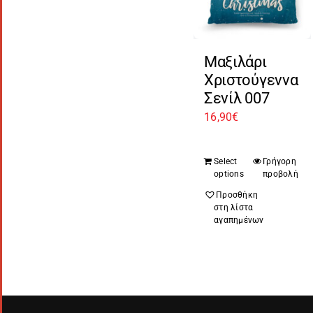
Μαξιλάρι
Χριστούγεννα
Σενίλ 007
16,90
€
Select
Γρήγορη
options
προβολή
Προσθήκη
στη λίστα
αγαπημένων