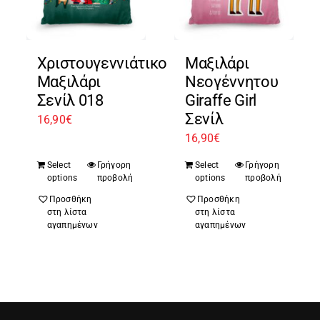
Χριστουγεννιάτικο
Μαξιλάρι
Μαξιλάρι
Νεογέννητου
Σενίλ 018
Giraffe Girl
Σενίλ
16,90
€
16,90
€
Select
Γρήγορη
Select
Γρήγορη
options
προβολή
options
προβολή
Προσθήκη
Προσθήκη
στη λίστα
στη λίστα
αγαπημένων
αγαπημένων