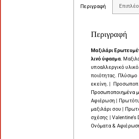
Επιπλέο
Περιγραφή
Περιγραφή
Μαξιλάρι
Ερωτευμ
λινό ύφασμα
. Μαξιλ
υποαλλεργικό υλικό
ποιότητας. Πλύσιμο
εκείνη. | Προσωποπο
Προσωποποιημένα μ
Αφιέρωση | Πρωτότυ
μαξιλάρι σου | Πρω
σχέσης | Valentine’
Ονόματα & Αφιέρωσ