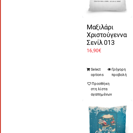
Μαξιλάρι
Χριστούγεννα
Σενίλ 013
16,90
€
Select
Γρήγορη
options
προβολή
Προσθήκη
στη λίστα
αγαπημένων