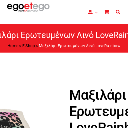
ιλάρι Ερωτευμένων Λινό LoveRai
Home
»
E Shop
»
Μαξιλάρι Ερωτευμένων Λινό LoveRainbow
Μαξιλάρι
Ερωτευμέ
LoveRain