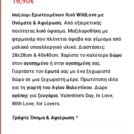
16,90
€
Ερωτευμένων
Λινό WildLove με
Μαξιλάρι
Ονόματα & Αφιέρωση.
Από εξαιρετικής
ποιότητας
λινό
ύφασμα
.
Μαξιλαροθήκη με
φερμουάρ που πλένεται άφοβα και γέμισμα από
μαλακό υποαλλεργικό υλικό. Διαστάσεις:
28x28cm & 40x40cm. Χαρίστε το καλύτερο
δώρο
στον
αγαπημένο
ή στην
αγαπημένη
σας.
Γιορτάστε τον
έρωτά
σας με ένα ξεχωριστό
δώρο σε μια ξεχωριστή μέρα. Πρωτότυπη ιδέα
για τη
γιορτή του Αγίου Βαλεντίνου
. Δώρο
αγάπης
για
ζευγάρια
. Valentine’s Day, In Love,
With Love, for Lovers.
Γράψτε Όνομα & Αφιέρωση
*