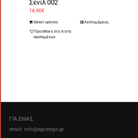
Σενίλ 002
16,90
€
Select options
Λεπτομέρειες
Προσθήκη στη λίστα
αγαπημένων
ΓΙΑ ΕΜΑΣ
email: info@egoetego.gr