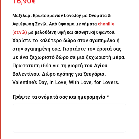
16,90
€
Μαξιλάρι Ερωτευμένων LoveJoy με Ονόματα &
Αφιέρωση Σενίλ. Από ύφασμα με νήματα
chenille
(σενίλ)
με βελούδινη υφή και αισθητική υφαντού.
Χαρίστε το καλύτερο
δώρο
στον
αγαπημένο
ή
στην
αγαπημένη
σας. Γιορτάστε τον
έρωτά
σας
με ένα ξεχωριστό δώρο σε μια ξεχωριστή μέρα.
Πρωτότυπη ιδέα για τη
γιορτή του Αγίου
Βαλεντίνου
. Δώρο
αγάπης
για
ζευγάρια
.
Valentine’s Day, In Love, With Love, for Lovers.
Γράψτε τα ονόματά σας και ημερομηνία
*