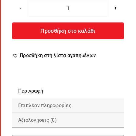
Μαξιλάρι
Ερωτευμένων
LoveJoy
Προσθήκη στο καλάθι
Σενίλ
ποσότητα
Προσθήκη στη λίστα αγαπημένων
Περιγραφή
Επιπλέον πληροφορίες
Αξιολογήσεις (0)