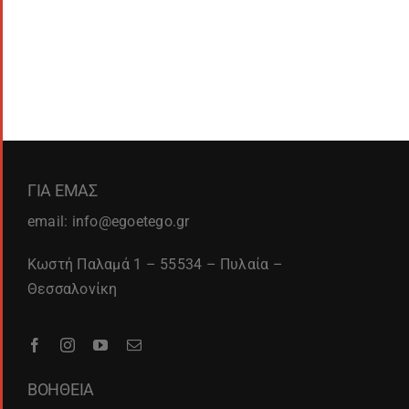
ΓΙΑ ΕΜΑΣ
email: info@egoetego.gr
Κωστή Παλαμά 1 – 55534 – Πυλαία –
Θεσσαλονίκη
ΒΟΗΘΕΙΑ