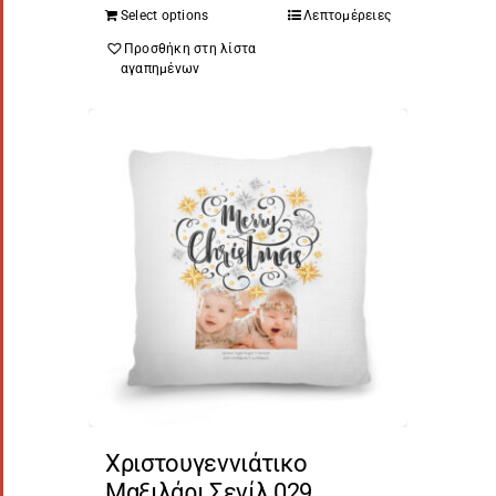
Select options
Λεπτομέρειες
Προσθήκη στη λίστα
αγαπημένων
Χριστουγεννιάτικο
Μαξιλάρι Σενίλ 029