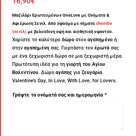
16,90
€
Μαξιλάρι Ερωτευμένων OneLove με Ονόματα &
Αφιέρωση Σενίλ. Από ύφασμα με νήματα
chenille
(σενίλ)
με βελούδινη υφή και αισθητική υφαντού.
Χαρίστε το καλύτερο
δώρο
στον
αγαπημένο
ή
στην
αγαπημένη
σας. Γιορτάστε τον
έρωτά
σας
με ένα ξεχωριστό δώρο σε μια ξεχωριστή μέρα.
Πρωτότυπη ιδέα για τη
γιορτή του Αγίου
Βαλεντίνου
. Δώρο
αγάπης
για
ζευγάρια
.
Valentine’s Day, In Love, With Love, for Lovers.
Γράψτε τα ονόματά σας και ημερομηνία
*