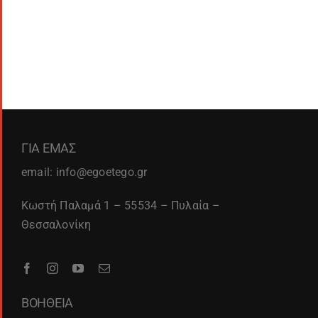
ΓΙΑ ΕΜΑΣ
email: info@egoetego.gr
Κωστή Παλαμά 1 – 55534 – Πυλαία –
Θεσσαλονίκη
ΒΟΗΘΕΙΑ