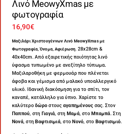
Λινό MeowyXmas με
φωτογραφία
16,90
€
Μαξιλάρι Χριστουγέννων Λινό MeowyXmas με
28x28cm &
Φωτογραφία, Όνομα, Αφιέρωση
.
40x40cm. Από εξαιρετικής ποιότητας λινό
ύφασμα τυπωμένο με ανεξίτηλο τύπωμα
.
Μαξιλαροθήκη με φερμουάρ που πλένεται
άφοβα και γέμισμα από μαλακό υποαλλεργικό
υλικό. Ιδανική διακόσμηση για το σπίτι, τον
καναπέ, κατάλληλο για ύπνο. Χαρίστε το
καλύτερο
δώρο
στους
αγαπημένους
σας. Στον
Παππού
, στη
Γιαγιά
, στη
Μαμά
, στο
Μπαμπά
. Στη
Νονά
, στη
Βαφτισιμιά
, στο
Νονό
, στο
Βαφτισιμιό
.