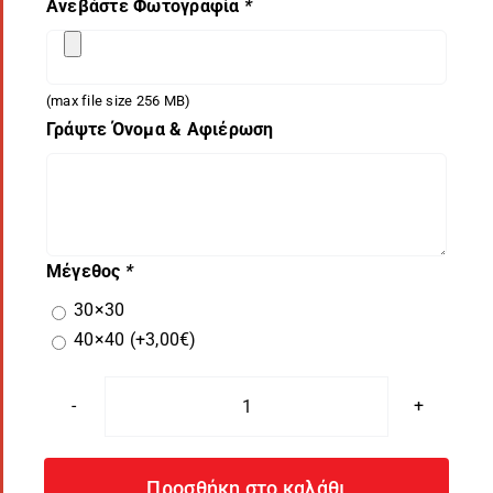
Ανεβάστε Φωτογραφία
*
(max file size 256 MB)
Γράψτε Όνομα & Αφιέρωση
Μέγεθος
*
30×30
40×40
(+
3,00
€
)
Μαξιλάρι
Χριστουγέννων
Λινό
Προσθήκη στο καλάθι