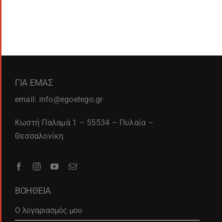
ΓΙΑ ΕΜΑΣ
email: info@egoetego.gr
Κωστή Παλαμά 1 – 55534 – Πυλαία –
Θεσσαλονίκη
ΒΟΗΘΕΙΑ
Ο λογαριασμός μου