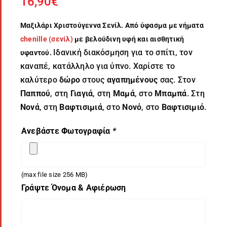
16,90
€
Μαξιλάρι Χριστούγεννα Σενίλ
. Από ύφασμα με νήματα
chenille (σενίλ)
με βελούδινη υφή και αισθητική
Ιδανική διακόσμηση για το σπίτι, τον
υφαντού.
καναπέ, κατάλληλο για ύπνο. Χαρίστε το
καλύτερο
δώρο
στους
αγαπημένους
σας. Στον
Παππού
, στη
Γιαγιά
, στη
Μαμά
, στο
Μπαμπά
. Στη
Νονά
, στη
Βαφτισιμιά
, στο
Νονό
, στο
Βαφτισιμιό
.
Ανεβάστε Φωτογραφία
*
(max file size 256 MB)
Γράψτε Όνομα & Αφιέρωση