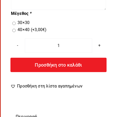
Μέγεθος
*
30×30
40×40
(+
3,00
€
)
Μαξιλάρι
Χριστούγεννα
Σενίλ
Προσθήκη στο καλάθι
005
ποσότητα
Προσθήκη στη λίστα αγαπημένων
Περιγραφή