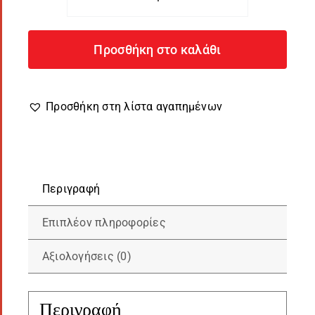
Πάπλωμα
Παιδικό
LazyBunny
Προσθήκη στο καλάθι
με
Φωτογραφία
ποσότητα
Προσθήκη στη λίστα αγαπημένων
Περιγραφή
Επιπλέον πληροφορίες
Αξιολογήσεις (0)
Περιγραφή