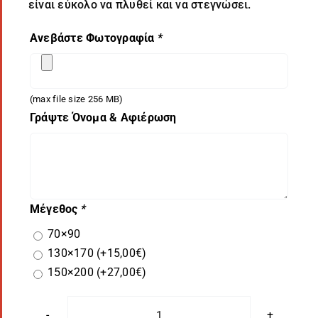
είναι εύκολο να πλυθεί και να στεγνώσει.
Ανεβάστε Φωτογραφία
*
(max file size 256 MB)
Γράψτε Όνομα & Αφιέρωση
Μέγεθος
*
70×90
130×170
(+
15,00
€
)
150×200
(+
27,00
€
)