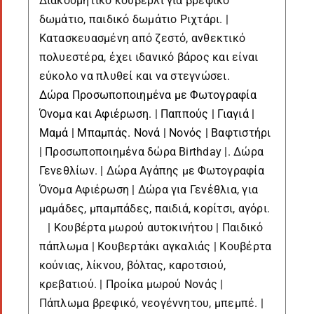
Διακοσμητικό κουβερλί για βρεφικό
δωμάτιο, παιδικό δωμάτιο Ριχτάρι. |
Κατασκευασμένη από ζεστό, ανθεκτικό
πολυεστέρα, έχει ιδανικό βάρος και είναι
εύκολο να πλυθεί και να στεγνώσει.
Δώρα Προσωποποιημένα με Φωτογραφία
Όνομα και Αφιέρωση
. |
Παππούς | Γιαγιά |
Μαμά | Μπαμπάς. Νονά | Νονός | Βαφτιστήρι
| Προσωποποιημένα δώρα Birthday |. Δώρα
Γενεθλίων. | Δώρα Αγάπης με Φωτογραφία
Όνομα Αφιέρωση | Δώρα για Γενέθλια, για
μαμάδες, μπαμπάδες, παιδιά, κορίτσι, αγόρι.
| Κουβέρτα μωρού αυτοκινήτου | Παιδικό
πάπλωμα | Κουβερτάκι αγκαλιάς | Κουβέρτα
κούνιας, λίκνου, βόλτας, καροτσιού,
κρεβατιού. | Προίκα μωρού Νονάς |
Πάπλωμα βρεφικό, νεογέννητου, μπεμπέ. |