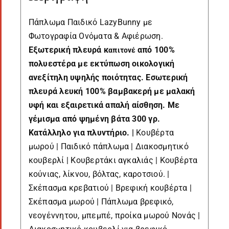
Πάπλωμα Παιδικό LazyBunny με
Φωτογραφία Ονόματα & Αφιέρωση.
Εξωτερική πλευρά κ
από 100%
απιτονέ
πολυεστέρα με εκτύπωση οικολογική
ανεξίτηλη υψηλής ποιότητας. Εσωτερική
πλευρά λευκή 100% βαμβακερή με μαλακή
υφή και εξαιρετικά απαλή αίσθηση. Με
γέμισμα από ψημένη βάτα 300 γρ.
Κατάλληλο για πλυντήριο. |
Κουβέρτα
μωρού | Παιδικό πάπλωμα | Διακοσμητικό
κουβερλί | Κουβερτάκι αγκαλιάς | Κουβέρτα
κούνιας, λίκνου, βόλτας, καροτσιού. |
Σκέπασμα κρεβατιού | Βρεφική κουβέρτα |
Σκέπασμα μωρού | Πάπλωμα βρεφικό,
νεογέννητου, μπεμπέ, προίκα μωρού Νονάς |