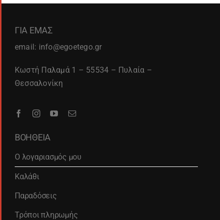
ΓΙΑ ΕΜΑΣ
email: info@egoetego.gr
Κωστή Παλαμά 1 – 55534 – Πυλαία –
Θεσσαλονίκη
ΒΟΗΘΕΙΑ
Ο λογαριασμός μου
Καλάθι
Παραδόσεις
Τρόποι πληρωμής