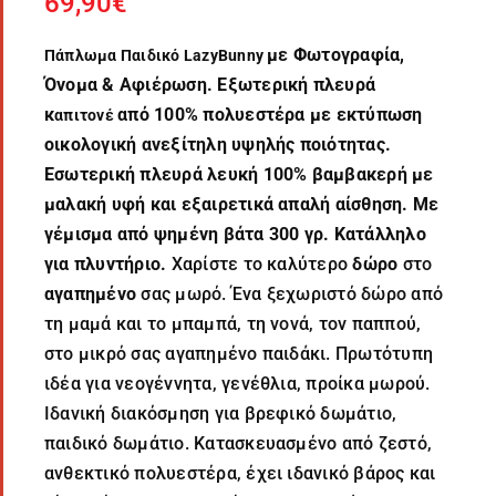
69,90
€
με Φωτογραφία,
Πάπλωμα Παιδικό LazyBunny
Όνομα & Αφιέρωση. Εξωτερική πλευρά
κ
από 100% πολυεστέρα με εκτύπωση
απιτονέ
οικολογική ανεξίτηλη υψηλής ποιότητας.
Εσωτερική πλευρά λευκή 100% βαμβακερή με
μαλακή υφή και εξαιρετικά απαλή αίσθηση. Με
γέμισμα από ψημένη βάτα 300 γρ. Κατάλληλο
για πλυντήριο.
Χαρίστε το καλύτερο
δώρο
στο
αγαπημένο
σας μωρό. Ένα ξεχωριστό δώρο από
τη μαμά και το μπαμπά, τη νονά, τον παππού,
στο μικρό σας αγαπημένο παιδάκι. Πρωτότυπη
ιδέα για νεογέννητα, γενέθλια, προίκα μωρού.
Ιδανική διακόσμηση για βρεφικό δωμάτιο,
παιδικό δωμάτιο. Κατασκευασμένο από ζεστό,
ανθεκτικό πολυεστέρα, έχει ιδανικό βάρος και