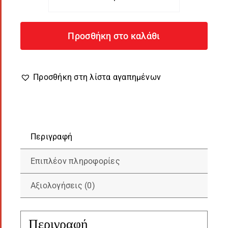
Πάπλωμα
Παιδικό
LazyCat
Προσθήκη στο καλάθι
με
Φωτογραφία
ποσότητα
Προσθήκη στη λίστα αγαπημένων
Περιγραφή
Επιπλέον πληροφορίες
Αξιολογήσεις (0)
Περιγραφή