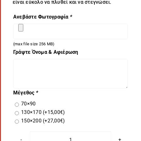
είναι εύκολο να πλυθεί και να στεγνώσει.
Ανεβάστε Φωτογραφία
*
(max file size 256 MB)
Γράψτε Όνομα & Αφιέρωση
Μέγεθος
*
70×90
130×170
(+
15,00
€
)
150×200
(+
27,00
€
)