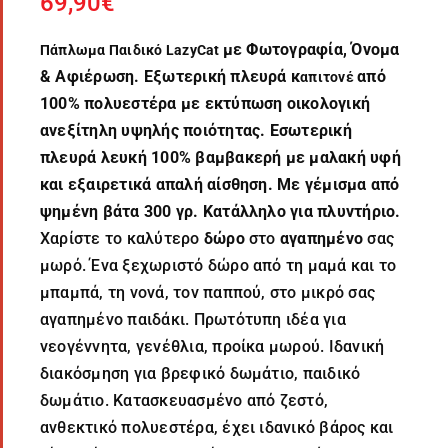
69,90
€
με Φωτογραφία, Όνομα
Πάπλωμα Παιδικό LazyCat
& Αφιέρωση. Εξωτερική πλευρά κ
από
απιτονέ
100% πολυεστέρα με εκτύπωση οικολογική
ανεξίτηλη υψηλής ποιότητας. Εσωτερική
πλευρά λευκή 100% βαμβακερή με μαλακή υφή
και εξαιρετικά απαλή αίσθηση. Με γέμισμα από
ψημένη βάτα 300 γρ. Κατάλληλο για πλυντήριο.
Χαρίστε το καλύτερο
δώρο
στο
αγαπημένο
σας
μωρό. Ένα ξεχωριστό δώρο από τη μαμά και το
μπαμπά, τη νονά, τον παππού, στο μικρό σας
αγαπημένο παιδάκι. Πρωτότυπη ιδέα για
νεογέννητα, γενέθλια, προίκα μωρού. Ιδανική
διακόσμηση για βρεφικό δωμάτιο, παιδικό
δωμάτιο. Κατασκευασμένο από ζεστό,
ανθεκτικό πολυεστέρα, έχει ιδανικό βάρος και