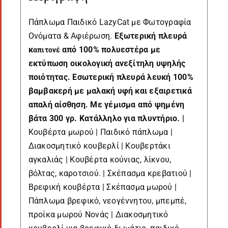
Πάπλωμα Παιδικό LazyCat με Φωτογραφία
Ονόματα & Αφιέρωση.
Εξωτερική πλευρά
κ
από 100% πολυεστέρα με
απιτονέ
εκτύπωση οικολογική ανεξίτηλη υψηλής
ποιότητας. Εσωτερική πλευρά λευκή 100%
βαμβακερή με μαλακή υφή και εξαιρετικά
απαλή αίσθηση. Με γέμισμα από ψημένη
βάτα 300 γρ. Κατάλληλο για πλυντήριο. |
Κουβέρτα μωρού | Παιδικό πάπλωμα |
Διακοσμητικό κουβερλί | Κουβερτάκι
αγκαλιάς | Κουβέρτα κούνιας, λίκνου,
βόλτας, καροτσιού. | Σκέπασμα κρεβατιού |
Βρεφική κουβέρτα | Σκέπασμα μωρού |
Πάπλωμα βρεφικό, νεογέννητου, μπεμπέ,
προίκα μωρού Νονάς | Διακοσμητικό