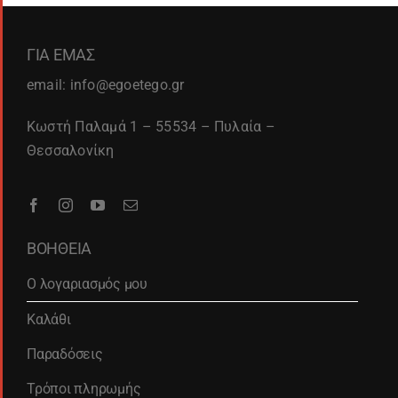
ΓΙΑ ΕΜΑΣ
email: info@egoetego.gr
Κωστή Παλαμά 1 – 55534 – Πυλαία –
Θεσσαλονίκη
ΒΟΗΘΕΙΑ
Ο λογαριασμός μου
Καλάθι
Παραδόσεις
Τρόποι πληρωμής