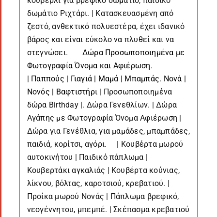
κουβερλί για βρεφικό δωμάτιο, παιδικό
δωμάτιο Ριχτάρι. | Κατασκευασμένη από
ζεστό, ανθεκτικό πολυεστέρα, έχει ιδανικό
βάρος και είναι εύκολο να πλυθεί και να
στεγνώσει.
Δώρα Προσωποποιημένα με
Φωτογραφία Όνομα και Αφιέρωση
.
|
Παππούς | Γιαγιά | Μαμά | Μπαμπάς. Νονά |
Νονός | Βαφτιστήρι
| Προσωποποιημένα
δώρα Birthday |. Δώρα Γενεθλίων. | Δώρα
Αγάπης με Φωτογραφία Όνομα Αφιέρωση |
Δώρα για Γενέθλια, για μαμάδες, μπαμπάδες,
παιδιά, κορίτσι, αγόρι. | Κουβέρτα μωρού
αυτοκινήτου | Παιδικό πάπλωμα |
Κουβερτάκι αγκαλιάς | Κουβέρτα κούνιας,
λίκνου, βόλτας, καροτσιού, κρεβατιού. |
Προίκα μωρού Νονάς | Πάπλωμα βρεφικό,
νεογέννητου, μπεμπέ. | Σκέπασμα κρεβατιού