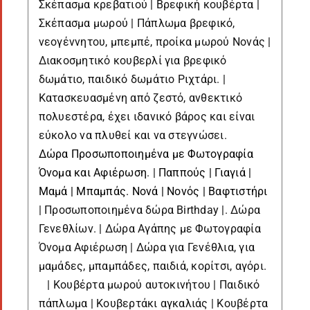
Σκέπασμα κρεβατιού | Βρεφική κουβέρτα |
Σκέπασμα μωρού | Πάπλωμα βρεφικό,
νεογέννητου, μπεμπέ, προίκα μωρού Νονάς |
Διακοσμητικό κουβερλί για βρεφικό
δωμάτιο, παιδικό δωμάτιο Ριχτάρι. |
Κατασκευασμένη από ζεστό, ανθεκτικό
πολυεστέρα, έχει ιδανικό βάρος και είναι
εύκολο να πλυθεί και να στεγνώσει.
Δώρα Προσωποποιημένα με Φωτογραφία
Όνομα και Αφιέρωση
. |
Παππούς | Γιαγιά |
Μαμά | Μπαμπάς. Νονά | Νονός | Βαφτιστήρι
| Προσωποποιημένα δώρα Birthday |. Δώρα
Γενεθλίων. | Δώρα Αγάπης με Φωτογραφία
Όνομα Αφιέρωση | Δώρα για Γενέθλια, για
μαμάδες, μπαμπάδες, παιδιά, κορίτσι, αγόρι.
| Κουβέρτα μωρού αυτοκινήτου | Παιδικό
πάπλωμα | Κουβερτάκι αγκαλιάς | Κουβέρτα