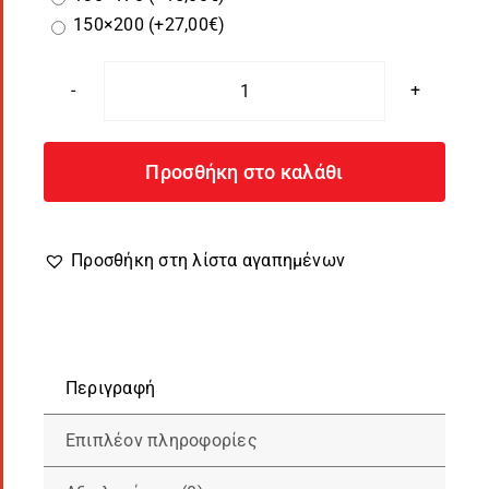
150×200
(+
27,00
€
)
Πάπλωμα
Παιδικό
LittlePrincess
Προσθήκη στο καλάθι
με
Φωτογραφία
ποσότητα
Προσθήκη στη λίστα αγαπημένων
Περιγραφή
Επιπλέον πληροφορίες