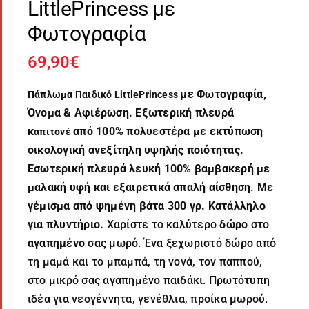
LittlePrincess με
Φωτογραφία
69,90
€
με Φωτογραφία,
Πάπλωμα Παιδικό LittlePrincess
Όνομα & Αφιέρωση. Εξωτερική πλευρά
κ
από 100% πολυεστέρα με εκτύπωση
απιτονέ
οικολογική ανεξίτηλη υψηλής ποιότητας.
Εσωτερική πλευρά λευκή 100% βαμβακερή με
μαλακή υφή και εξαιρετικά απαλή αίσθηση. Με
γέμισμα από ψημένη βάτα 300 γρ. Κατάλληλο
για πλυντήριο.
Χαρίστε το καλύτερο
δώρο
στο
αγαπημένο
σας μωρό. Ένα ξεχωριστό δώρο από
τη μαμά και το μπαμπά, τη νονά, τον παππού,
στο μικρό σας αγαπημένο παιδάκι. Πρωτότυπη
ιδέα για νεογέννητα, γενέθλια, προίκα μωρού.