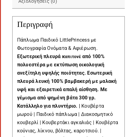
Αξιολογήσεις (0)
Περιγραφή
Πάπλωμα Παιδικό LittlePrincess με
Φωτογραφία Ονόματα & Αφιέρωση.
Εξωτερική πλευρά κ
από 100%
απιτονέ
πολυεστέρα με εκτύπωση οικολογική
ανεξίτηλη υψηλής ποιότητας. Εσωτερική
πλευρά λευκή 100% βαμβακερή με μαλακή
υφή και εξαιρετικά απαλή αίσθηση. Με
γέμισμα από ψημένη βάτα 300 γρ.
Κατάλληλο για πλυντήριο. |
Κουβέρτα
μωρού | Παιδικό πάπλωμα | Διακοσμητικό
κουβερλί | Κουβερτάκι αγκαλιάς | Κουβέρτα
κούνιας, λίκνου, βόλτας, καροτσιού. |