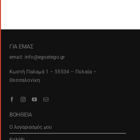
ΓΙΑ ΕΜΑΣ
email: info@egoetego.gr
Κωστή Παλαμά 1 – 55534 – Πυλαία –
Θεσσαλονίκη
ΒΟΗΘΕΙΑ
Ο λογαριασμός μου
Καλάθι