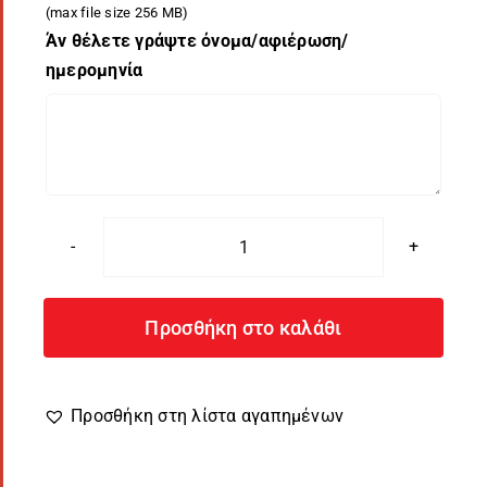
(max file size 256 MB)
Άν θέλετε γράψτε όνομα/αφιέρωση/
ημερομηνία
Πετσέτα
Ερωτευμένων
LoveMe
Προσθήκη στο καλάθι
με
Φωτογραφία
ποσότητα
Προσθήκη στη λίστα αγαπημένων