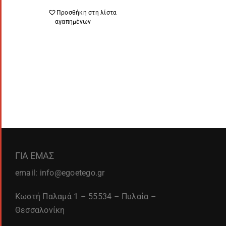
Προσθήκη στη λίστα
αγαπημένων
ΓΙΑ ΕΜΑΣ
email: info@egoetego.gr
Κωστή Παλαμά 1 – 55534 – Πυλαία –
Θεσσαλονίκη