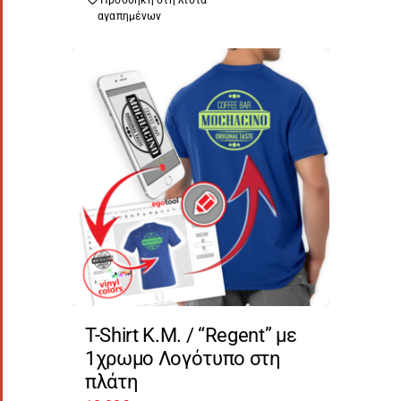
Προσθήκη στη λίστα
αγαπημένων
T-Shirt Κ.Μ. / “Regent” με
1χρωμο Λογότυπο στη
πλάτη