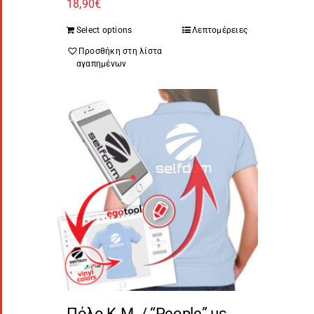
18,90
€
Select options
Λεπτομέρειες
Προσθήκη στη λίστα
αγαπημένων
Πόλο Κ.Μ. / “People” με