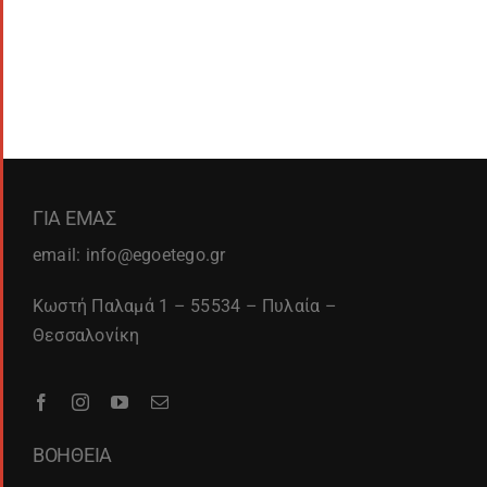
ΓΙΑ ΕΜΑΣ
email: info@egoetego.gr
Κωστή Παλαμά 1 – 55534 – Πυλαία –
Θεσσαλονίκη
ΒΟΗΘΕΙΑ