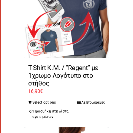
T-Shirt Κ.Μ. / “Regent” με
1χρωμο Λογότυπο στο
στήθος
16,90
€
Select options
Λεπτομέρειες
Προσθήκη στη λίστα
αγαπημένων