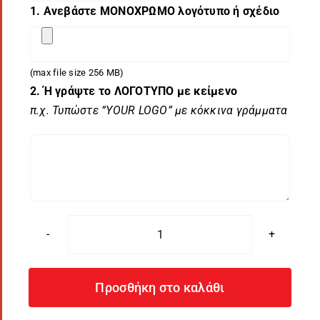
1. Ανεβάστε ΜΟΝΟΧΡΩΜΟ λογότυπο ή σχέδιο
(max file size 256 MB)
2. Ή γράψτε το ΛΟΓΟΤΥΠΟ με κείμενο
π.χ. Τυπώστε “YOUR LOGO” με κόκκινα γράμματα
Πόλο
Κ.Μ.
/
Προσθήκη στο καλάθι
"People"