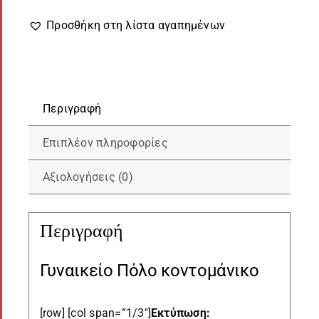
με
1χρωμο
Προσθήκη στη λίστα αγαπημένων
Λογότυπο
στο
στήθος
ποσότητα
Περιγραφή
Επιπλέον πληροφορίες
Αξιολογήσεις (0)
Περιγραφή
Γυναικείο Πόλο κοντομάνικο
[row] [col span=”1/3″]
Εκτύπωση: