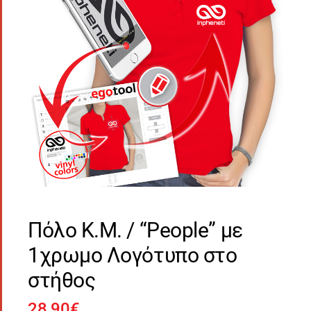
Πόλο Κ.Μ. / “People” με
1χρωμο Λογότυπο στο
στήθος
28,90
€