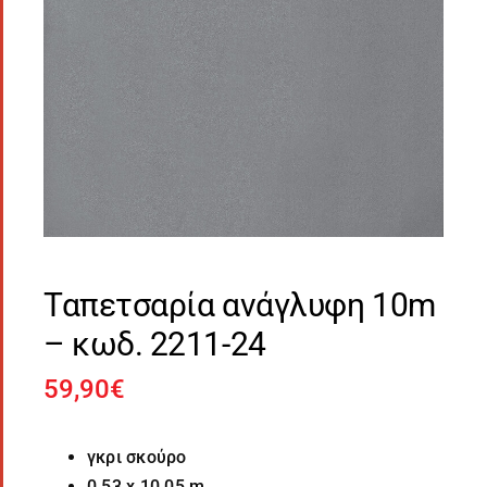
Ταπετσαρία ανάγλυφη 10m
– κωδ. 2211-24
59,90
€
γκρι σκούρο
0.53 x 10.05 m