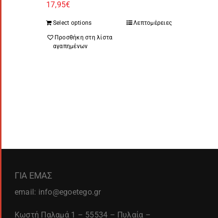
17,95
€
Select options
Λεπτομέρειες
Προσθήκη στη λίστα
αγαπημένων
ΓΙΑ ΕΜΑΣ
email: info@egoetego.gr
Κωστή Παλαμά 1 – 55534 – Πυλαία –