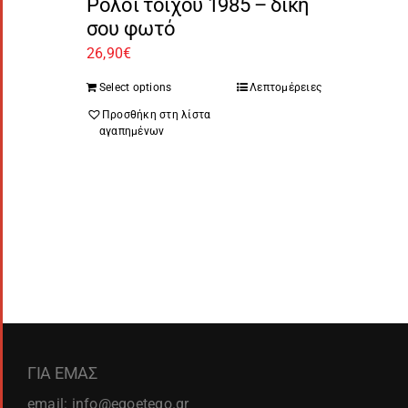
Ρολόι τοίχου 1985 – δική
σου φωτό
26,90
€
Select options
Λεπτομέρειες
Προσθήκη στη λίστα
αγαπημένων
ΓΙΑ ΕΜΑΣ
email: info@egoetego.gr