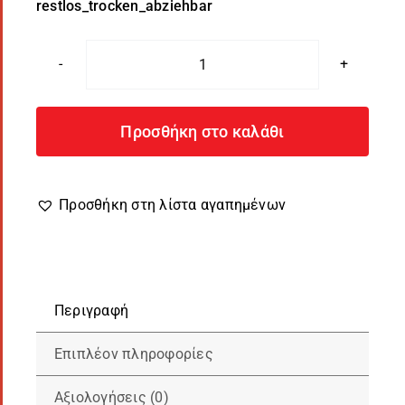
Ταπετσαρία
ανάγλυφη
10m
Προσθήκη στο καλάθι
-
κωδ.
9273-
Προσθήκη στη λίστα αγαπημένων
23
ποσότητα
Περιγραφή
Επιπλέον πληροφορίες
Αξιολογήσεις (0)