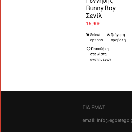
Γέννησης
Bunny Boy
Σενίλ
16,90
€
Select
Γρήγορη
options
προβολή
Προσθήκη
στη λίστα
αγαπημένων
ΓΙΑ ΕΜΑΣ
email: info@egoetego.