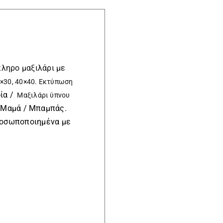
ληρο μαξιλάρι με
0×30, 40×40. Εκτύπωση
ία /
Μαξιλάρι ύπνου
 Μαμά / Μπαμπάς.
οσωποποιημένα με