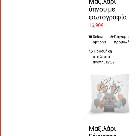
Μαξιλάρι
ύπνου με
φωτογραφία
16,90
€
Select
Γρήγορη
options
προβολή
Προσθήκη
στη λίστα
αγαπημένων
Μαξιλάρι