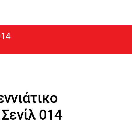
014
εννιάτικο
 Σενίλ 014