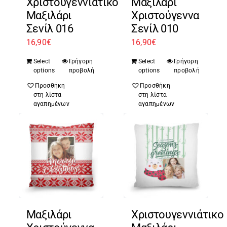
Χριστουγεννιάτικο
Μαξιλάρι
Μαξιλάρι
Χριστούγεννα
Σενίλ 016
Σενίλ 010
16,90
€
16,90
€
Select
Γρήγορη
Select
Γρήγορη
options
προβολή
options
προβολή
Προσθήκη
Προσθήκη
στη λίστα
στη λίστα
αγαπημένων
αγαπημένων
Μαξιλάρι
Χριστουγεννιάτικο