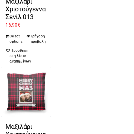
Μαξιλάρι
Χριστούγεννα
Σενίλ 013
16,90
€
Select
Γρήγορη
options
προβολή
Προσθήκη
στη λίστα
αγαπημένων
Μαξιλάρι