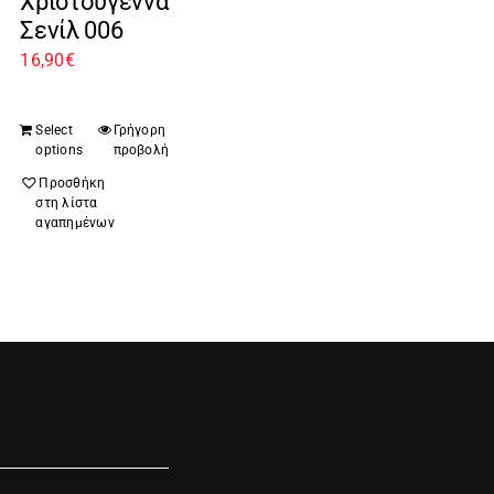
Χριστούγεννα
Σενίλ 006
16,90
€
Select
Γρήγορη
options
προβολή
Προσθήκη
στη λίστα
αγαπημένων