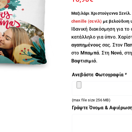
Μαξιλάρι Χριστούγεννα Σενίλ
chenille (σενίλ)
με βελούδινη υ
Ιδανική διακόσμηση για το 
κατάλληλο για ύπνο. Χαρί
αγαπημένους
σας. Στον
Πα
στο
Μπαμπά
. Στη
Νονά
, στ
Βαφτισιμιό
.
Ανεβάστε Φωτογραφία
*
(max file size 256 MB)
Γράψτε Όνομα & Αφιέρωσ