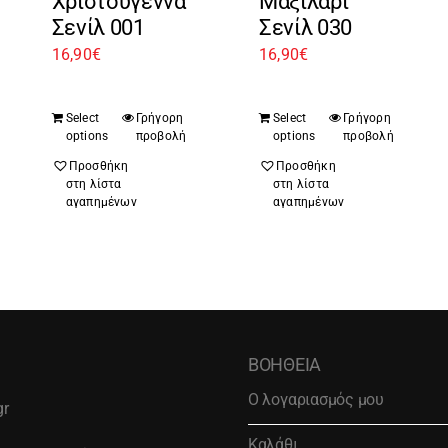
Χριστούγεννα
Μαξιλάρι
Σενίλ 001
Σενίλ 030
16,90
€
16,90
€
Select
Γρήγορη
Select
Γρήγορη
options
προβολή
options
προβολή
Προσθήκη
Προσθήκη
στη λίστα
στη λίστα
αγαπημένων
αγαπημένων
ΒΟΗΘΕΙΑ
Ο λογαριασμός μου
gr
Καλάθι