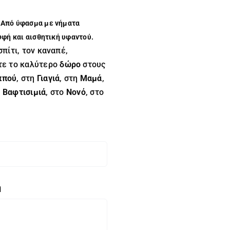
. Από ύφασμα με νήματα
φή και αισθητική υφαντού.
σπίτι, τον καναπέ,
στε το καλύτερο
δώρο
στους
ππού
, στη
Γιαγιά
, στη
Μαμά
,
η
Βαφτισιμιά
, στο
Νονό
, στο
η