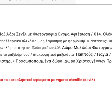
Μαξιλάρι
Σενίλ
με Φωτογραφία Όνομα Αφιέρωση / 014. Ολόκ
ποαλλεργικό υλικό
και μαξιλαροθήκη με φερμουάρ. Διαστάσεις: 3
Δώρο Μαξιλάρι Φωτογραφ
υψηλής ποιότητας. Πλύσιμο έως 40°.
Παππούς / Γιαγιά /
ε το μαξιλάρι σου / Διακοσμητικά μαξιλάρια
ιστήρι
/ Προσωποποιημένα δώρα. Δώρα Χριστουγέννων
Πρ
η
.
α τα καταπληκτικά υφάσματα με νήματα chenille (σενίλ)