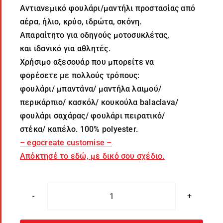
Αντιανεμικό φουλάρι/μαντήλι προστασίας από
αέρα, ήλιο, κρύο, ιδρώτα, σκόνη.
Απαραίτητο για οδηγούς μοτοσυκλέτας,
και ιδανικό για αθλητές.
Χρήσιμο αξεσουάρ που μπορείτε να
φορέσετε με πολλούς τρόπους:
φουλάρι/ μπαντάνα/ μαντήλα λαιμού/
περικάρπιο/ κασκόλ/ κουκούλα balaclava/
φουλάρι σαχάρας/ φουλάρι πειρατικό/
στέκα/ καπέλο. 100% polyester.
– egocreate customise –
Απόκτησέ το εδώ, με δικό σου σχέδιο
.
Headband
-