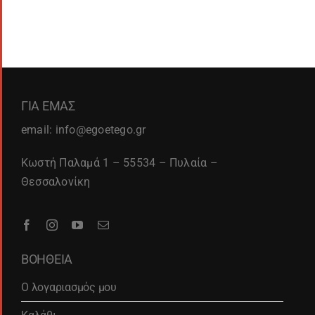
ΓΙΑ ΕΜΑΣ
email: info@egoetego.gr
Κωστή Παλαμά 1 – 55534 – Πυλαία –
Θεσσαλονίκη
ΒΟΗΘΕΙΑ
Ο λογαριασμός μου