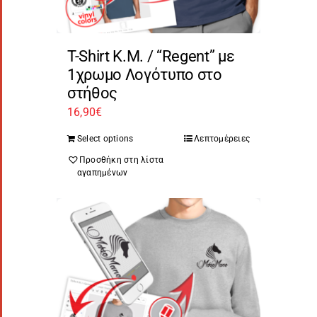
T-Shirt Κ.Μ. / “Regent” με
1χρωμο Λογότυπο στο
στήθος
16,90
€
Select options
Λεπτομέρειες
Προσθήκη στη λίστα
αγαπημένων