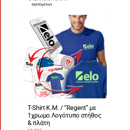
αγαπημένων
T-Shirt Κ.Μ. / “Regent” με
1χρωμο Λογότυπο στήθος
& πλάτη