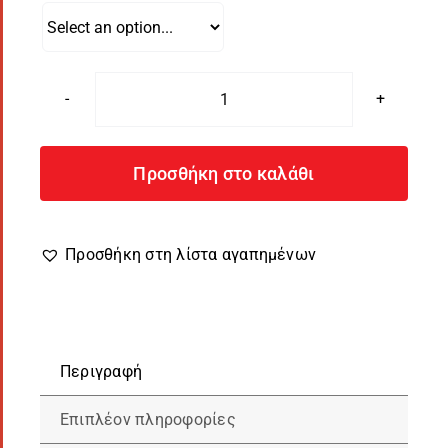
T-
Shirt
Κ.Μ.
Προσθήκη στο καλάθι
/
«Imperial
Men»
Προσθήκη στη λίστα αγαπημένων
Love
Kills
Slowly
ποσότητα
Περιγραφή
Επιπλέον πληροφορίες