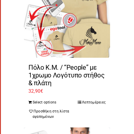
Πόλο Κ.Μ. / “People” με
1χρωμο Λογότυπο στήθος
& πλάτη
32,90
€
Select options
Λεπτομέρειες
Προσθήκη στη λίστα
αγαπημένων