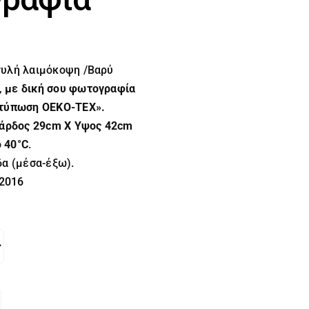
υλή λαιμόκοψη /Βαρύ
,
με δική σου φωτογραφία
τύπωση OEKO-TEX».
Φάρδος 29cm X Υψος 42cm
ο
40°C
.
α (μέσα-έξω).