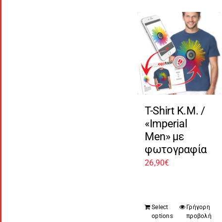
T-Shirt Κ.Μ. /
«Imperial
Men» με
φωτογραφία
26,90
€
Select
Γρήγορη
options
προβολή