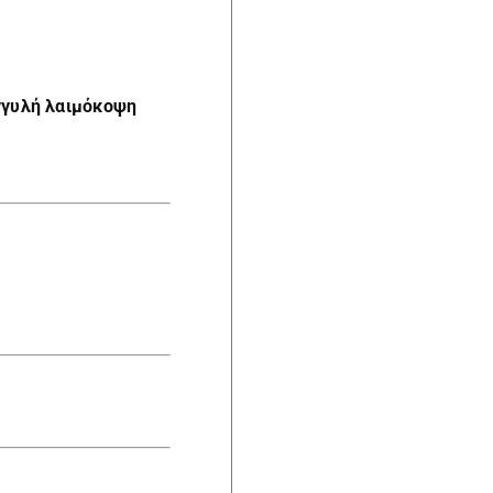
γγυλή λαιμόκοψη