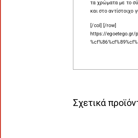
τα χρώματα με το σ
και στο αντίστοιχο 
[/col] [/row]
https://egoetego.gr/
%cf%86%cf%89%cf%
Σχετικά προϊόν