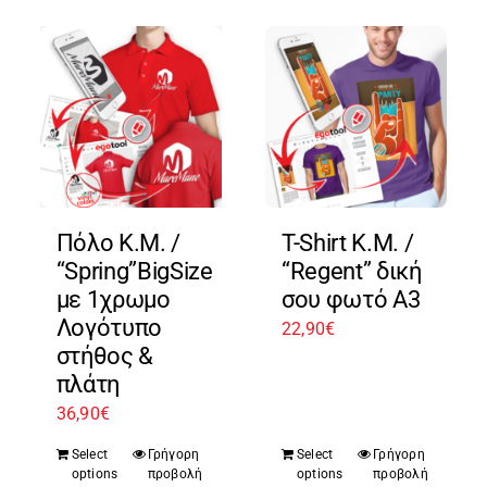
Πόλο Κ.Μ. /
T-Shirt Κ.Μ. /
“Spring”BigSize
“Regent” δική
με 1χρωμο
σου φωτό A3
Λογότυπο
22,90
€
στήθος &
πλάτη
36,90
€
Select
Γρήγορη
Select
Γρήγορη
options
προβολή
options
προβολή