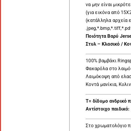
να μην είναι μικρότε
(για εικόνα από 15
(κατάλληλα αρχεία 
.jpeg,*.bmp,*.tiff,*.pd
Ποιότητα Βαρύ Jers
Στυλ – Κλασικό / Κο
100% βαμβάκι Rings
Φακαρόλα στο λαιμό
Λαιμόκοψη από ελασ
Κοντά μανίκια, Κυλι
Τ= δίδυμο ανδρικό π
Αντίστοιχο παιδικό: 
Στο χρωματολόγιο 