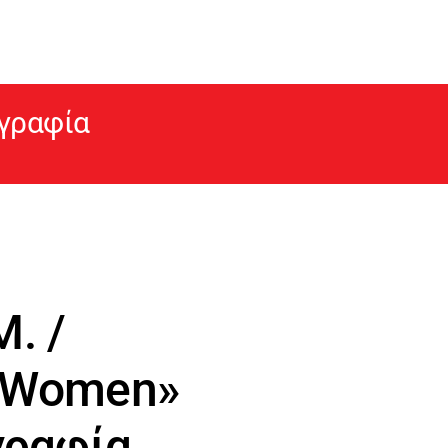
ογραφία
Μ. /
l Women»
γραφία