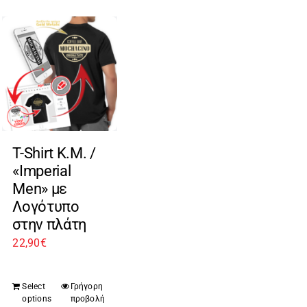
T-Shirt Κ.Μ. /
«Imperial
Men» με
Λογότυπο
στην πλάτη
22,90
€
Select
Γρήγορη
options
προβολή