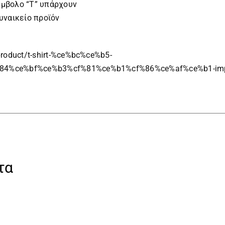
ύμβολο “Τ” υπάρχουν
γυναικείο προϊόν
product/t-shirt-%ce%bc%ce%b5-
84%ce%bf%ce%b3%cf%81%ce%b1%cf%86%ce%af%ce%b1-impe
τα