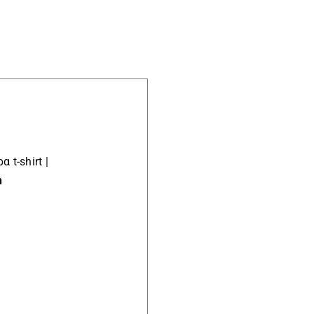
φωτογραφία
ποσότητα
t-shirt |
n