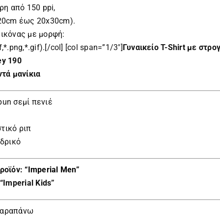
ρη από 150 ppi,
Χ20cm έως 20x30cm).
εικόνας με μορφή:
f,*.png,*.gif).[/col] [col span=”1/3″]
Γυναικείο
T-Shirt με στρο
ey 190
ντά μανίκια
pun σεμί πενιέ
τικό ριπ
νδρικό
ροϊόν:
“Imperial Men”
“Imperial Kids”
παραπάνω