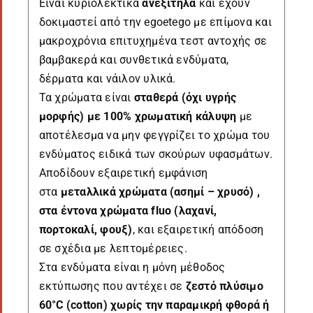
Είναι κυριολεκτικά
ανεξίτηλα
και έχουν
δοκιμαστεί από την egoetego με επίμονα και
μακροχρόνια επιτυχημένα τεστ αντοχής σε
βαμβακερά και συνθετικά ενδύματα,
δέρματα και νάιλον υλικά.
Τα χρώματα είναι
σταθερά (όχι υγρής
μορφής) με 100% χρωματική κάλυψη
με
αποτέλεσμα να μην φεγγρίζει το χρώμα του
ενδύματος ειδικά των σκούρων υφασμάτων.
Αποδίδουν εξαιρετική εμφάνιση
στα
μεταλλικά χρώματα (ασημί – χρυσό) ,
στα έντονα χρώματα fluo (λαχανί,
πορτοκαλί, φουξ)
, και εξαιρετική απόδοση
σε σχέδια με λεπτομέρειες.
Στα ενδύματα είναι η μόνη μέθοδος
εκτύπωσης που αντέχει σε
ζεστό πλύσιμο
60°C (cotton) χωρίς την παραμικρή φθορά ή