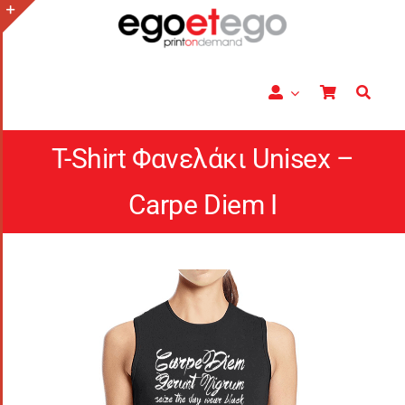
Μετάβαση
στο
Toggle
περιεχόμενο
Sliding
Bar
Area
T-Shirt Φανελάκι Unisex –
Carpe Diem I